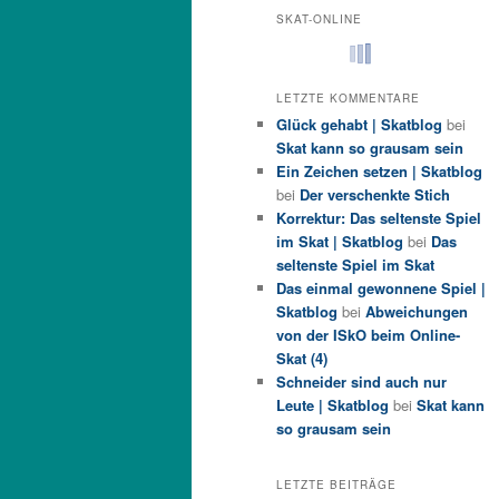
SKAT-ONLINE
LETZTE KOMMENTARE
Glück gehabt | Skatblog
bei
Skat kann so grausam sein
Ein Zeichen setzen | Skatblog
bei
Der verschenkte Stich
Korrektur: Das seltenste Spiel
im Skat | Skatblog
bei
Das
seltenste Spiel im Skat
Das einmal gewonnene Spiel |
Skatblog
bei
Abweichungen
von der ISkO beim Online-
Skat (4)
Schneider sind auch nur
Leute | Skatblog
bei
Skat kann
so grausam sein
LETZTE BEITRÄGE