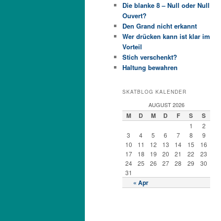
Die blanke 8 – Null oder Null
Ouvert?
Den Grand nicht erkannt
Wer drücken kann ist klar im
Vorteil
Stich verschenkt?
Haltung bewahren
SKATBLOG KALENDER
AUGUST 2026
M
D
M
D
F
S
S
1
2
3
4
5
6
7
8
9
10
11
12
13
14
15
16
17
18
19
20
21
22
23
24
25
26
27
28
29
30
31
« Apr