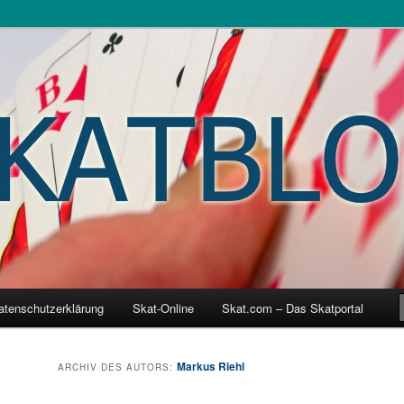
r Welt
atenschutzerklärung
Skat-Online
Skat.com – Das Skatportal
hseln
Markus Riehl
ARCHIV DES AUTORS: