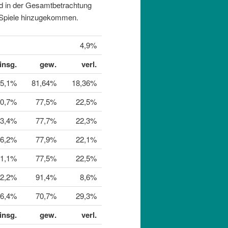
ind in der Gesamtbetrachtung
 Spiele hinzugekommen.
4,9%
insg.
gew.
verl.
95,1%
81,64%
18,36%
10,7%
77,5%
22,5%
13,4%
77,7%
22,3%
16,2%
77,9%
22,1%
21,1%
77,5%
22,5%
32,2%
91,4%
8,6%
6,4%
70,7%
29,3%
insg.
gew.
verl.